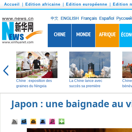
')
Accueil
|
Edition africaine
|
Edition européenne
|
Edition 
Japon : une baignade au v