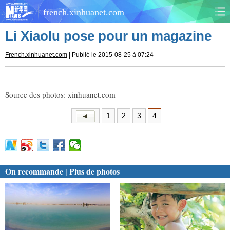
french.xinhuanet.com
Li Xiaolu pose pour un magazine
CHINE
MONDE
French.xinhuanet.com
| Publié le 2015-08-25 à 07:24
AFRIQUE
ÉCONOMIE
CULTURE
SOCIÉTÉ
Source des photos: xinhuanet.com
SANTÉ
1
2
3
4
SPORTS
SCI&TECH
PLANÈTE
TOURISME
DOCUMENTS
On recommande | Plus de photos
DOSSIERS
PHOTOS
VIDÉOS