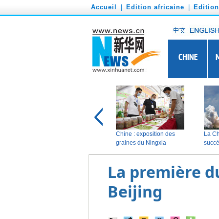
')
Accueil
|
Edition africaine
|
Editio
La première d
Beijing