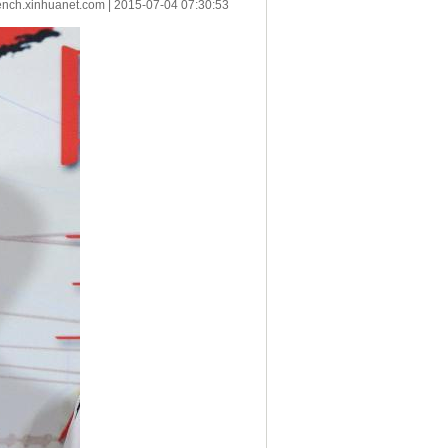
ench.xinhuanet.com
|
2015-07-04 07:30:53