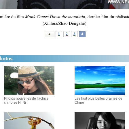
emière du film
Monk Comes Down the mountain
, dernier film du réalisa
(Xinhua/Zhao Dengzhe)
1
2
3
4
Photos nouvelles de l'actrice
Les huit plus belles prairies de
chinoise Ni Ni
Chine