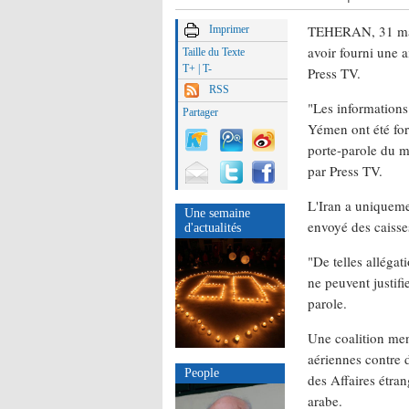
TEHERAN, 31 mars 
Imprimer
avoir fourni une a
Taille du Texte
T+
|
T-
Press TV.
RSS
"Les informations
Partager
Yémen ont été for
porte-parole du m
par Press TV.
L'Iran a uniqueme
Une semaine
envoyé des caisse
d'actualités
"De telles allégat
ne peuvent justifi
parole.
Une coalition men
aériennes contre 
People
des Affaires étra
arabe.