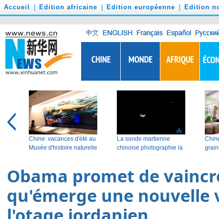
')
Accueil
|
Edition africaine
|
Edition européenne
|
Edition n
Obama promet de vaincre 
qu'émerge une nouvelle 
l'otage jordanien