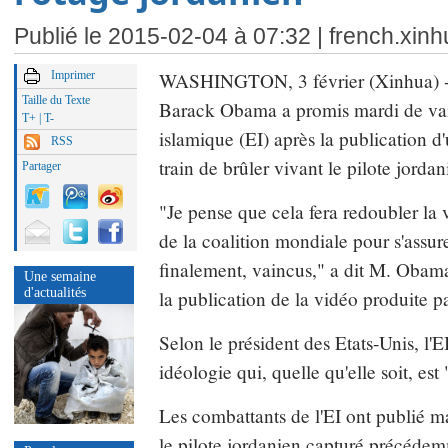
Publié le 2015-02-04 à 07:32 |
french.xin
Imprimer
WASHINGTON, 3 février (Xinhua) -- 
Taille du Texte
Barack Obama a promis mardi de vain
T+
|
T-
islamique (EI) après la publication d
RSS
train de brûler vivant le pilote jordan
Partager
"Je pense que cela fera redoubler la 
de la coalition mondiale pour s'assure
finalement, vaincus," a dit M. Obama
Une semaine
d'actualités
la publication de la vidéo produite pa
Selon le président des Etats-Unis, l'E
idéologie qui, quelle qu'elle soit, est "
Les combattants de l'EI ont publié 
le pilote jordanien capturé précédem