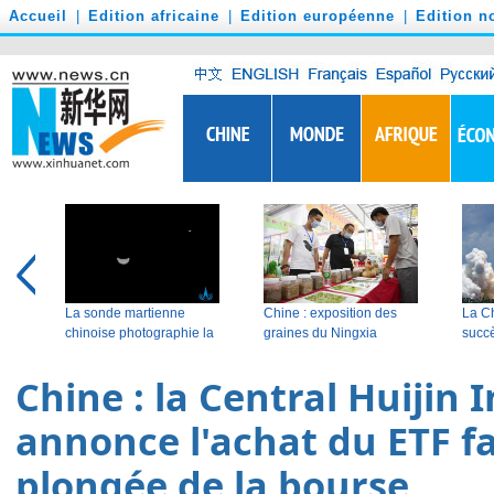
')
Accueil
|
Edition africaine
|
Edition européenne
|
Edition n
Chine : la Central Huijin
annonce l'achat du ETF fa
plongée de la bourse