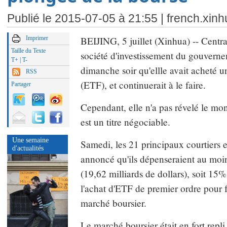
Publié le 2015-07-05 à 21:55 |
french.xin
Imprimer
BEIJING, 5 juillet (Xinhua) -- Centra
Taille du Texte
société d'investissement du gouvern
T+
|
T-
dimanche soir qu'ellle avait acheté u
RSS
(ETF), et continuerait à le faire.
Partager
Cependant, elle n'a pas révelé le mo
est un titre négociable.
Une semaine
Samedi, les 21 principaux courtiers 
d'actualités
annoncé qu'ils dépenseraient au moi
(19,62 milliards de dollars), soit 15%
l'achat d'ETF de premier ordre pour f
marché boursier.
Le marché boursier était en fort rep