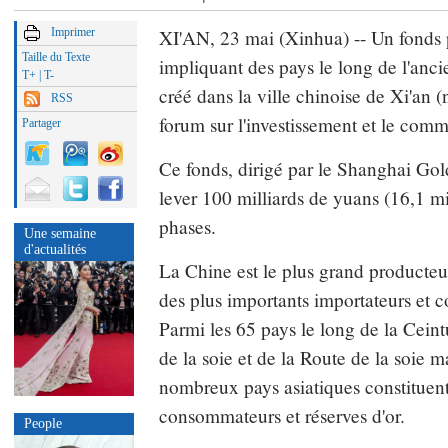
Imprimer
XI'AN, 23 mai (Xinhua) -- Un fonds p
Taille du Texte
impliquant des pays le long de l'anci
T+
|
T-
créé dans la ville chinoise de Xi'an (
RSS
forum sur l'investissement et le com
Partager
Ce fonds, dirigé par le Shanghai Go
lever 100 milliards de yuans (16,1 mil
phases.
Une semaine
d'actualités
La Chine est le plus grand producteur
des plus importants importateurs et
Parmi les 65 pays le long de la Cei
de la soie et de la Route de la soie m
nombreux pays asiatiques constituent
consommateurs et réserves d'or.
People