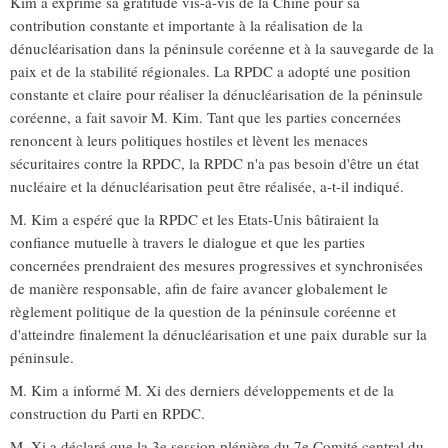
Kim a exprimé sa gratitude vis-à-vis de la Chine pour sa
contribution constante et importante à la réalisation de la
dénucléarisation dans la péninsule coréenne et à la sauvegarde de la
paix et de la stabilité régionales. La RPDC a adopté une position
constante et claire pour réaliser la dénucléarisation de la péninsule
coréenne, a fait savoir M. Kim. Tant que les parties concernées
renoncent à leurs politiques hostiles et lèvent les menaces
sécuritaires contre la RPDC, la RPDC n'a pas besoin d'être un état
nucléaire et la dénucléarisation peut être réalisée, a-t-il indiqué.
M. Kim a espéré que la RPDC et les Etats-Unis bâtiraient la
confiance mutuelle à travers le dialogue et que les parties
concernées prendraient des mesures progressives et synchronisées
de manière responsable, afin de faire avancer globalement le
règlement politique de la question de la péninsule coréenne et
d'atteindre finalement la dénucléarisation et une paix durable sur la
péninsule.
M. Kim a informé M. Xi des derniers développements et de la
construction du Parti en RPDC.
M. Xi a déclaré que la 3e session plénière du 7e Comité central du