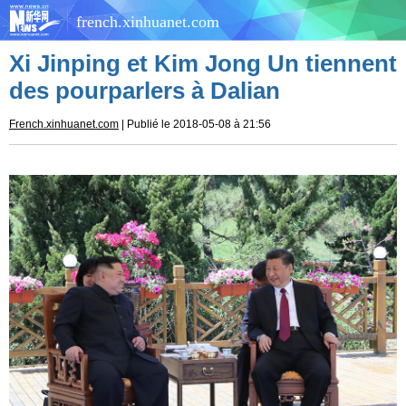
french.xinhuanet.com
Xi Jinping et Kim Jong Un tiennent
des pourparlers à Dalian
French.xinhuanet.com
| Publié le 2018-05-08 à 21:56