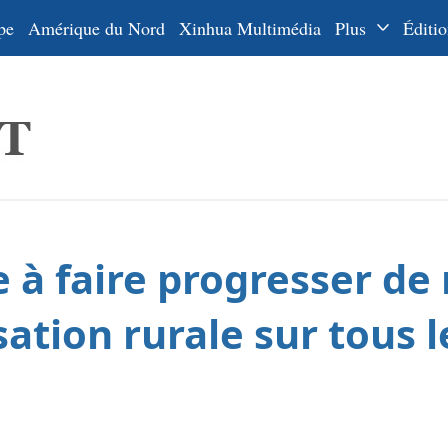
pe
Amérique du Nord
Xinhua Multimédia
Plus
Éditio
Dossiers
La Ceinture
En
et la Route
Ру
De
Es
e à faire progresser de
ي
한
sation rurale sur tous 
日
Por