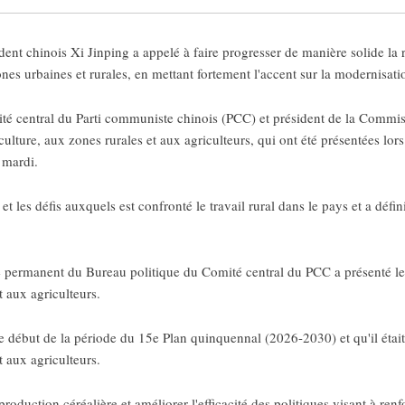
t chinois Xi Jinping a appelé à faire progresser de manière solide la rev
s urbaines et rurales, en mettant fortement l'accent sur la modernisatio
é central du Parti communiste chinois (PCC) et président de la Commissi
griculture, aux zones rurales et aux agriculteurs, qui ont été présentées lo
t mardi.
et les défis auxquels est confronté le travail rural dans le pays et a défin
permanent du Bureau politique du Comité central du PCC a présenté les 
et aux agriculteurs.
e début de la période du 15e Plan quinquennal (2026-2030) et qu'il était
et aux agriculteurs.
production céréalière et améliorer l'efficacité des politiques visant à renf