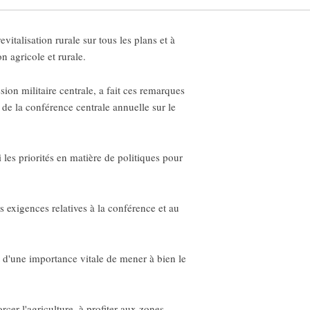
italisation rurale sur tous les plans et à
n agricole et rurale.
on militaire centrale, a fait ces remarques
rs de la conférence centrale annuelle sur le
i les priorités en matière de politiques pour
exigences relatives à la conférence et au
 d'une importance vitale de mener à bien le
orcer l'agriculture, à profiter aux zones