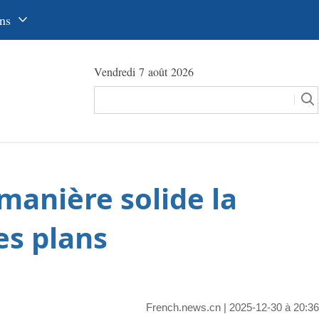
ns
中文
Vendredi 7 août 2026
glish
сский
utsch
pañol
 manière solide la
عرب
국어
les plans
本語
tuguês
French.news.cn
| 2025-12-30 à 20:36