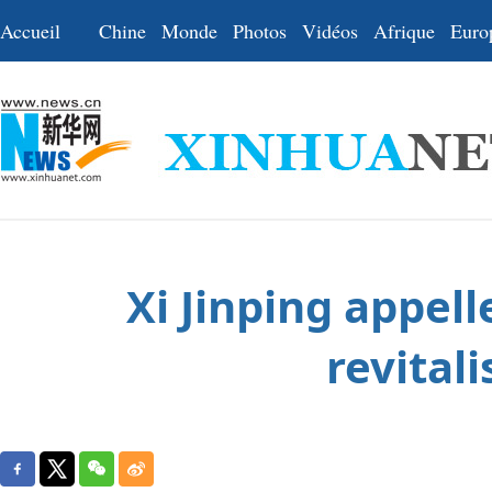
Accueil
Chine
Monde
Photos
Vidéos
Afrique
Euro
Xi Jinping appell
revitali