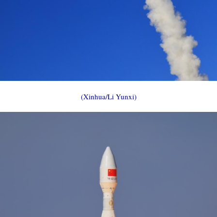
(Xinhua/Li Yunxi)