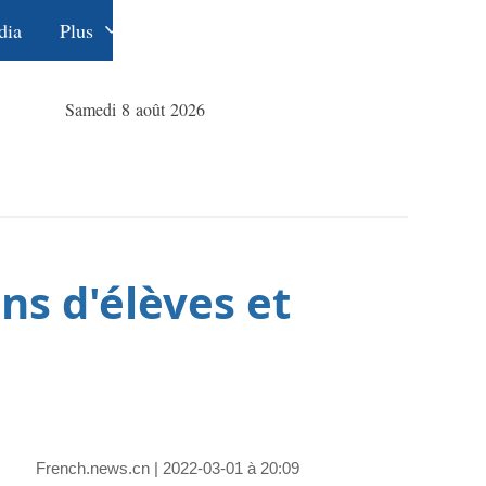
dia
Plus
Éditions
Dossiers
中文
Samedi 8 août 2026
La Ceinture
English
et la Route
Русский
Deutsch
Español
ns d'élèves et
عربي
한국어
日本語
Português
French.news.cn
| 2022-03-01 à 20:09