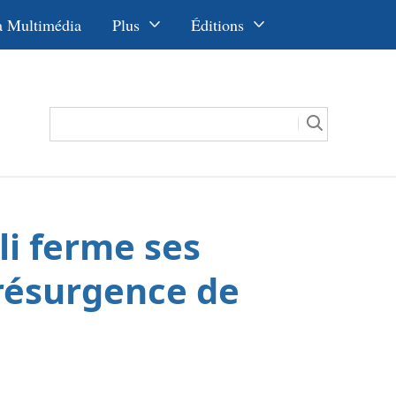
a Multimédia
Plus
Éditions
Opinions
中文
Dossiers
English
La Ceinture
Русский
et la Route
Deutsch
Español
li ferme ses
عربي
한국어
 résurgence de
日本語
Português