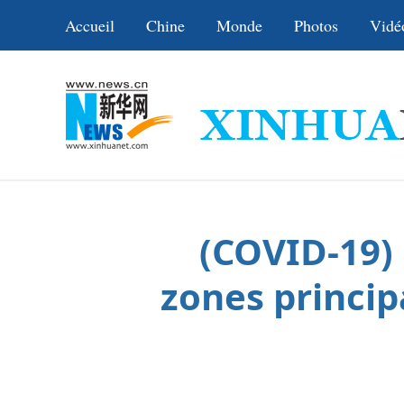
Accueil
Chine
Monde
Photos
Vidé
(COVID-19) 
zones princip