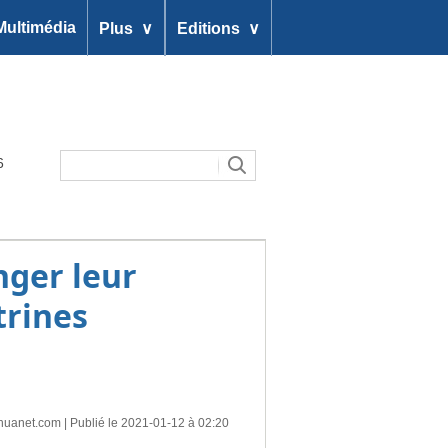
∨
∨
Multimédia
Plus
Editions
6
nger leur
trines
huanet.com
| Publié le 2021-01-12 à 02:20