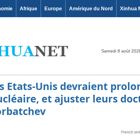
nomie
Afrique
Europe
Amérique du Nord
Xinhua 
Samedi 8 août 202
es Etats-Unis devraient prolo
ucléaire, et ajuster leurs doc
orbatchev
French.xin