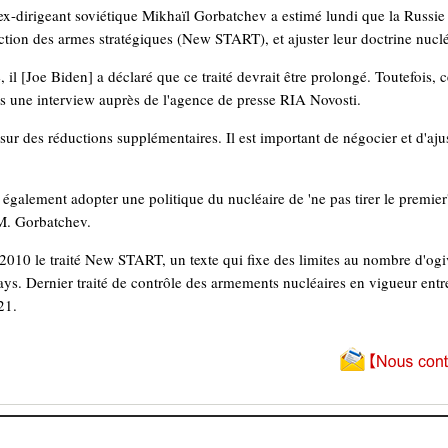
-dirigeant soviétique Mikhaïl Gorbatchev a estimé lundi que la Russie e
tion des armes stratégiques (New START), et ajuster leur doctrine nuclé
il [Joe Biden] a déclaré que ce traité devrait être prolongé. Toutefois, 
s une interview auprès de l'agence de presse RIA Novosti.
 sur des réductions supplémentaires. Il est important de négocier et d'ajust
 également adopter une politique du nucléaire de 'ne pas tirer le premier
 M. Gorbatchev.
10 le traité New START, un texte qui fixe des limites au nombre d'ogiv
ays. Dernier traité de contrôle des armements nucléaires en vigueur ent
21.