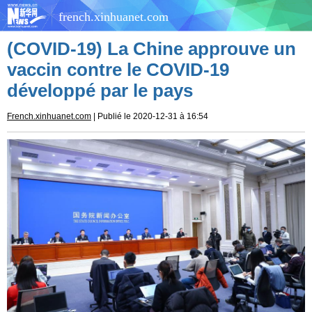
french.xinhuanet.com
(COVID-19) La Chine approuve un
vaccin contre le COVID-19
développé par le pays
French.xinhuanet.com
| Publié le 2020-12-31 à 16:54