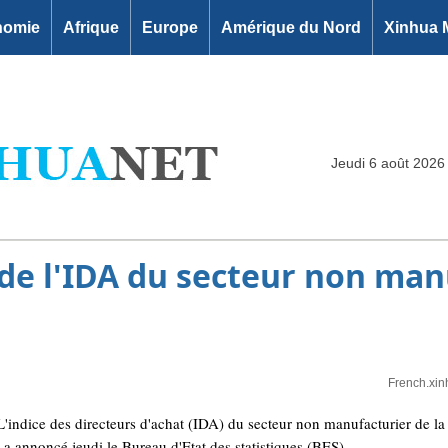
nomie
Afrique
Europe
Amérique du Nord
Xinhua 
Jeudi 6 août 2026
 de l'IDA du secteur non man
French.xin
ndice des directeurs d'achat (IDA) du secteur non manufacturier de la C
 annoncé jeudi le Bureau d'Etat des statistiques (BES).