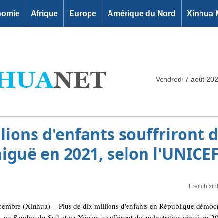
nomie
Afrique
Europe
Amérique du Nord
Xinhua 
Vendredi 7 août 20
llions d'enfants souffriront 
iguë en 2021, selon l'UNICE
French.xin
bre (Xinhua) -- Plus de dix millions d'enfants en République démoc
l, au Soudan du Sud et au Yémen souffriront de malnutrition aiguë en 2