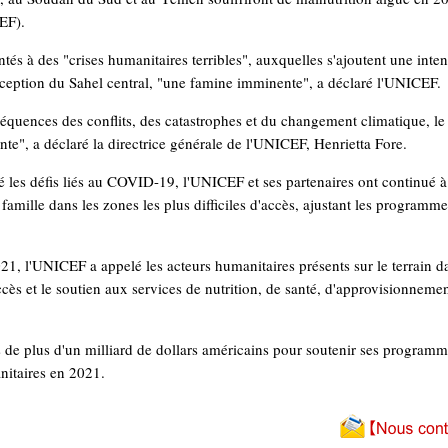
EF).
és à des "crises humanitaires terribles", auxquelles s'ajoutent une intens
xception du Sahel central, "une famine imminente", a déclaré l'UNICEF.
séquences des conflits, des catastrophes et du changement climatique, 
te", a déclaré la directrice générale de l'UNICEF, Henrietta Fore.
 les défis liés au COVID-19, l'UNICEF et ses partenaires ont continué à 
r famille dans les zones les plus difficiles d'accès, ajustant les program
021, l'UNICEF a appelé les acteurs humanitaires présents sur le terrain
accès et le soutien aux services de nutrition, de santé, d'approvisionneme
de plus d'un milliard de dollars américains pour soutenir ses programme
nitaires en 2021.