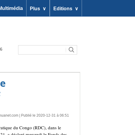
∨
∨
Multimédia
Plus
Editions
26
de
F
huanet.com
| Publié le 2020-12-31 à 06:51
ratique du Congo (RDC), dans le
021, a déclaré mercredi le Fonds des