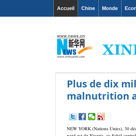
Accueil
Chine
Monde
Eco
Plus de dix mi
malnutrition a
NEW YORK (Nations Unies), 30 décem
nord-est du Nigeria, au Sahel centra