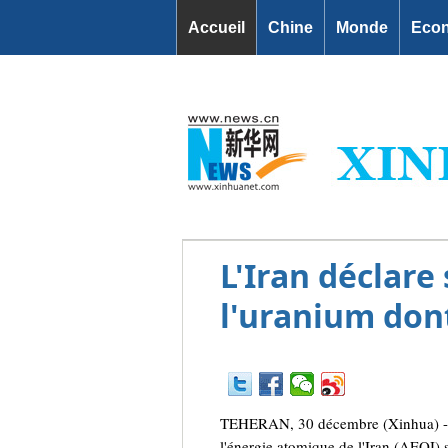
Accueil
Chine
Monde
Eco
L'Iran déclare
l'uranium dont
TEHERAN, 30 décembre (Xinhua) -- Le
l'énergie atomique de l'Iran (AEOI) s