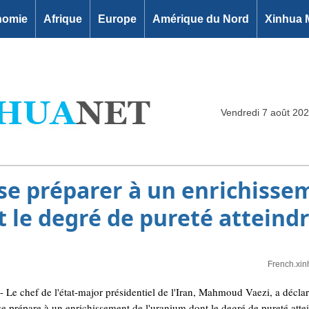
nomie
Afrique
Europe
Amérique du Nord
Xinhua 
Vendredi 7 août 20
 se préparer à un enrichisse
 le degré de pureté atteind
French.xin
 chef de l'état-major présidentiel de l'Iran, Mahmoud Vaezi, a déclar
e prépare à un enrichissement de l'uranium dont le degré de pureté attei