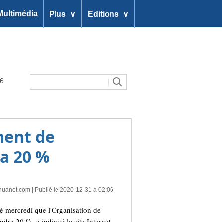
∨
∨
Multimédia
Plus
Editions
26
ment de
ra 20 %
huanet.com
| Publié le 2020-12-31 à 02:06
é mercredi que l'Organisation de
ndra 20 %, a indiqué le site Internet