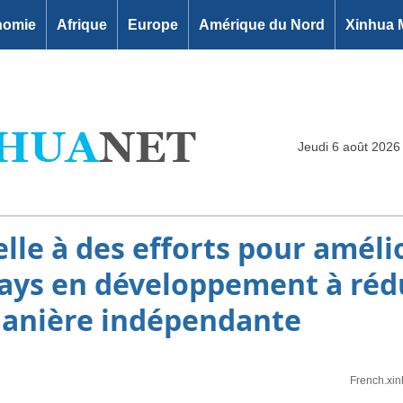
nomie
Afrique
Europe
Amérique du Nord
Xinhua 
Jeudi 6 août 2026
elle à des efforts pour améli
pays en développement à rédu
manière indépendante
French.xi