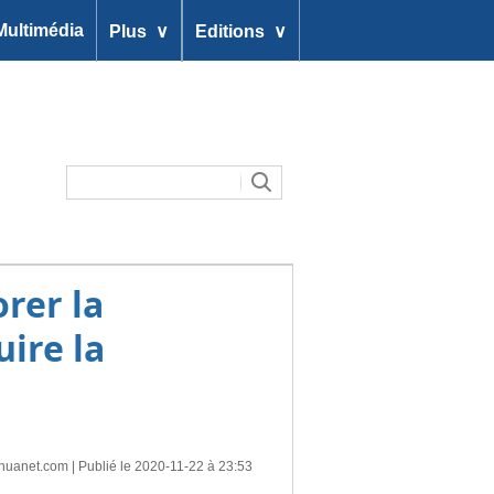
∨
∨
Multimédia
Plus
Editions
orer la
ire la
nhuanet.com
| Publié le 2020-11-22 à 23:53