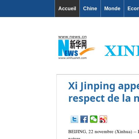
Accueil
Chine
Monde
Eco
Xi Jinping app
respect de la 
BEIJING, 22 novembre (Xinhua) -- Le
nature.