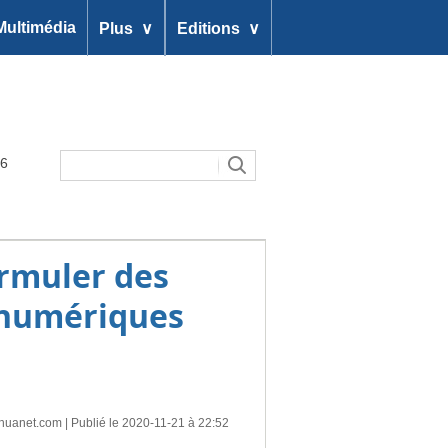
∨
∨
Multimédia
Plus
Editions
26
ormuler des
 numériques
nhuanet.com
| Publié le 2020-11-21 à 22:52