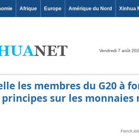
nomie
Afrique
Europe
Amérique du Nord
Xinhua 
Vendredi 7 août 20
elle les membres du G20 à f
 principes sur les monnaies
French.xi