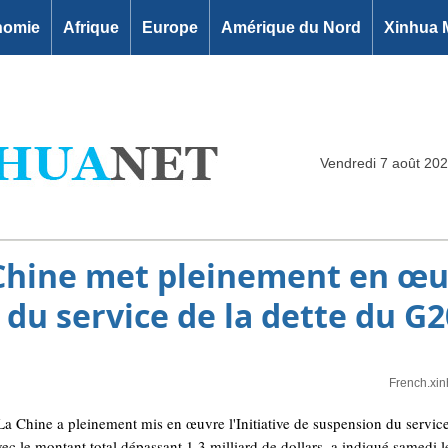
nomie
Afrique
Europe
Amérique du Nord
Xinhua 
Vendredi 7 août 20
a Chine met pleinement en œuv
du service de la dette du G2
French.xi
 Chine a pleinement mis en œuvre l'Initiative de suspension du service
vec le montant total dépassant 1,3 milliard de dollars, a indiqué samedi l