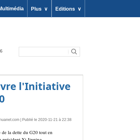
∨
∨
Multimédia
Plus
Editions
26
re l'Initiative
0
nhuanet.com
| Publié le 2020-11-21 à 22:38
 de la dette du G20 tout en
e président Xi Jinping.