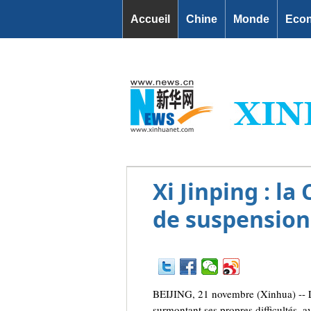
Accueil
Chine
Monde
Eco
Xi Jinping : l
de suspension 
BEIJING, 21 novembre (Xinhua) -- La
surmontant ses propres difficultés, a