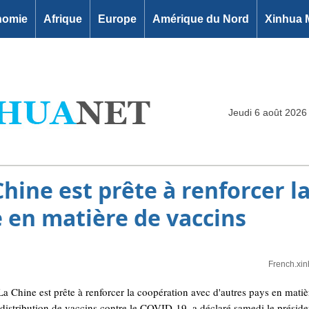
nomie
Afrique
Europe
Amérique du Nord
Xinhua 
Jeudi 6 août 2026
 Chine est prête à renforcer 
 en matière de vaccins
French.xi
Chine est prête à renforcer la coopération avec d'autres pays en matiè
istribution de vaccins contre le COVID-19, a déclaré samedi le préside