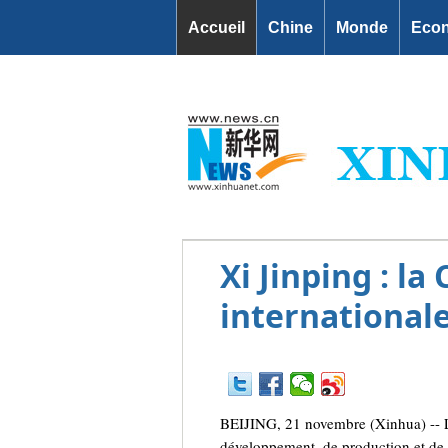
Accueil
Chine
Monde
Eco
Xi Jinping : la
internationale
BEIJING, 21 novembre (Xinhua) -- La 
développement, de production et de d