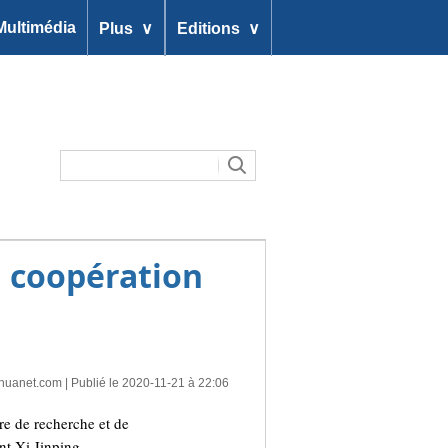
∨
∨
Multimédia
Plus
Editions
la coopération
nhuanet.com
| Publié le 2020-11-21 à 22:06
re de recherche et de
nt Xi Jinping.