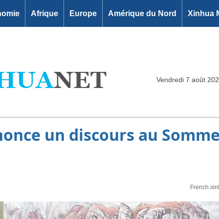
nomie
Afrique
Europe
Amérique du Nord
Xinhua 
Vendredi 7 août 20
ononce un discours au Somme
French.xi