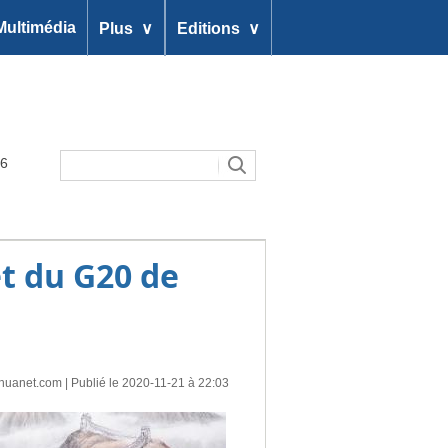
∨
∨
Multimédia
Plus
Editions
26
t du G20 de
nhuanet.com
| Publié le 2020-11-21 à 22:03