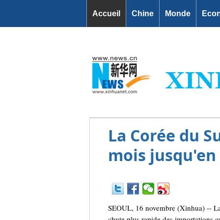
Accueil
Chine
Monde
Eco
La Corée du S
mois jusqu'en
SEOUL, 16 novembre (Xinhua) -- La C
chute plus rapide des importations q