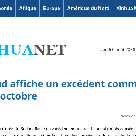
nomie
Afrique
Europe
Amérique du Nord
Xinhua 
Jeudi 6 août 2026
ud affiche un excédent comm
 octobre
French.xi
orée du Sud a affiché un excédent commercial pour six mois consécutif
ue des exportations, ont indiqué lundi les données des bureaux de doua