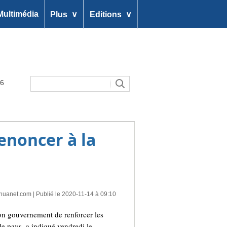
∨
∨
Multimédia
Plus
Editions
26
enoncer à la
nhuanet.com
| Publié le 2020-11-14 à 09:10
on gouvernement de renforcer les
le pays, a indiqué vendredi le