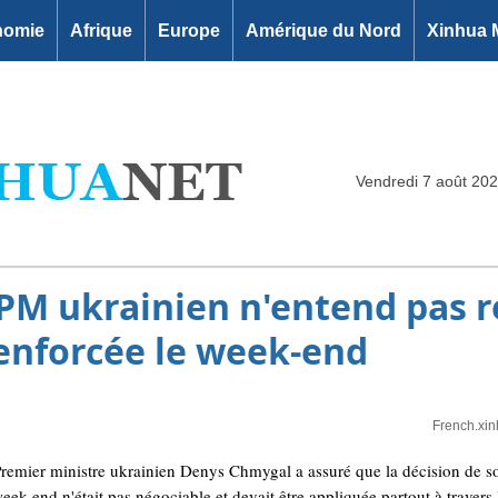
nomie
Afrique
Europe
Amérique du Nord
Xinhua 
Vendredi 7 août 20
PM ukrainien n'entend pas r
enforcée le week-end
French.xi
emier ministre ukrainien Denys Chmygal a assuré que la décision de s
k-end n'était pas négociable et devait être appliquée partout à travers 