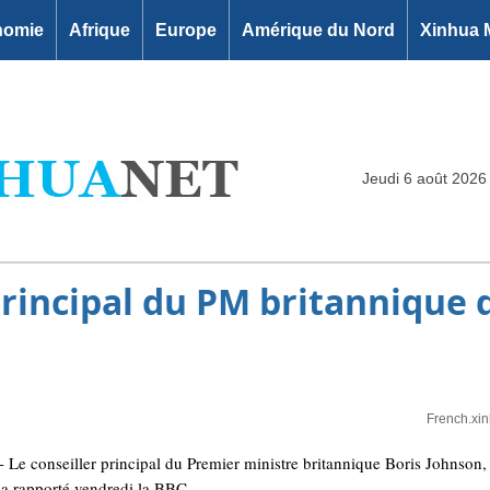
nomie
Afrique
Europe
Amérique du Nord
Xinhua 
Jeudi 6 août 2026
 principal du PM britannique
French.xi
e conseiller principal du Premier ministre britannique Boris Johnson
 a rapporté vendredi la BBC.