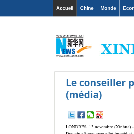
Accueil
Chine
Monde
Eco
Le conseiller
(média)
LONDRES, 13 novembre (Xinhua) -- L
Downing Street avec effet immédiat,