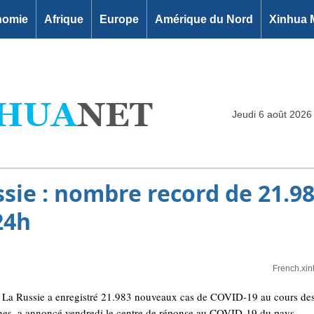
nomie
Afrique
Europe
Amérique du Nord
Xinhua 
Jeudi 6 août 2026
sie : nombre record de 21.9
24h
French.xi
 Russie a enregistré 21.983 nouveaux cas de COVID-19 au cours des d
nnes, a annoncé vendredi le centre de réponse au COVID-19 du pays.