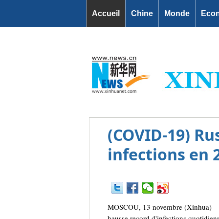
Accueil
Chine
Monde
Eco
(COVID-19) Rus
infections en 
MOSCOU, 13 novembre (Xinhua) -- La
hausse record d'infections quotidie