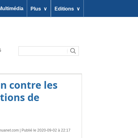
∨
∨
Multimédia
Plus
Editions
6
an contre les
ctions de
huanet.com
| Publié le 2020-09-02 à 22:17