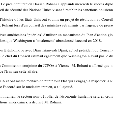
e président iranien Hassan Rohani a applaudi mercredi le succès diplo
eil de sécurité des Nations Unies visant à rétablir les sanctions onusienne
'histoire où les Etats-Unis ont soumis un projet de résolution au Conseil
 Rohani lors d'un conseil des ministres retransmis par l'agence de press
ntatives américaines "puériles" d'utiliser un mécanisme du Plan d'action
 alors que Washington a "totalement" abandonné l'accord en 2018.
on téléphonique avec Dian Trianyash Djani, actuel président du Conseil
 le chef du Conseil estimait également que Washington n'avait pas le dr
 la Commission conjointe du JCPOA à Vienne, M. Rohani a affirmé que 
 l'Iran sur cette affaire.
CPOA et ont même menacé de punir tout Etat qui s'engage à respecter la 
 l'accord sur le nucléaire iranien, a-t-il ajouté.
t iranien, le secteur non-pétrolier de l'économie iranienne sera en cro
tions américaines, a déclaré M. Rohani.