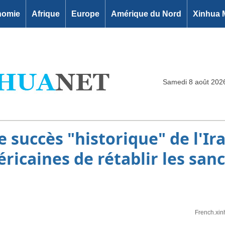
nomie
Afrique
Europe
Amérique du Nord
Xinhua 
Samedi 8 août 202
e succès "historique" de l'Ir
ricaines de rétablir les san
French.xin