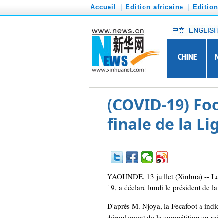
')
Accueil
|
Edition africaine
|
Editio
(COVID-19) Foo
finale de la L
YAOUNDE, 13 juillet (Xinhua) -- Le 
19, a déclaré lundi le président de
D'après M. Njoya, la Fecafoot a indi
déroulement de la compétition en rai