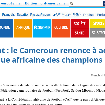
n européenne
|
Edition nord-américaine
t : le Cameroun renonce à acc
igue africaine des champions
French.xin
Cameroun a décidé de ne pas accueillir la finale de la Ligue africain
 la Fédération camerounaise de football (Fecafoot), Seidou Mbombo Njoya
qué à la Confédération africaine de football (CAF) que le pays d'Afrique
son de l'évolution de la pandémie en cours.