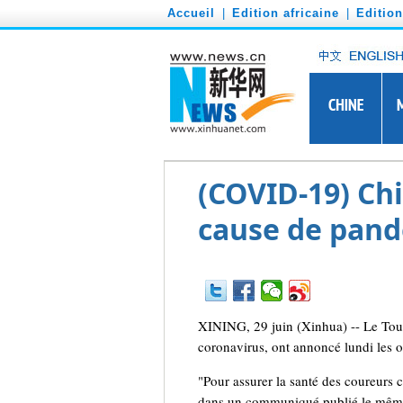
')
Accueil
|
Edition africaine
|
Editio
(COVID-19) Chi
cause de pan
XINING, 29 juin (Xinhua) -- Le Tour
coronavirus, ont annoncé lundi les o
"Pour assurer la santé des coureurs c
dans un communiqué publié le même 