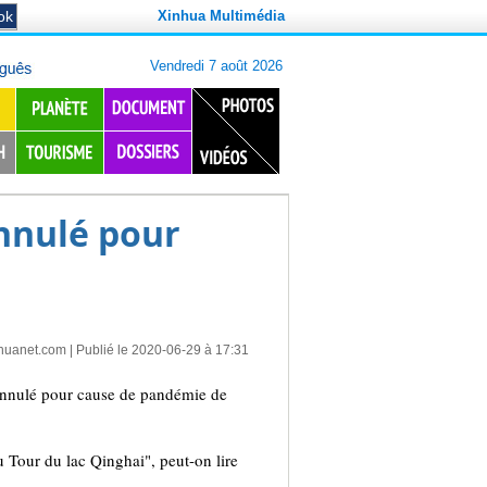
Xinhua Multimédia
annulé pour
huanet.com
| Publié le 2020-06-29 à 17:31
 annulé pour cause de pandémie de
u Tour du lac Qinghai", peut-on lire