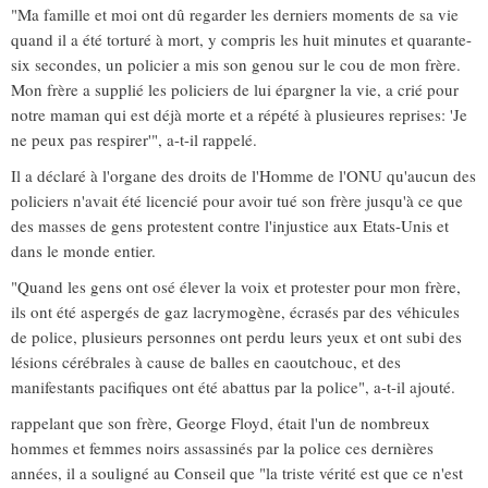
"Ma famille et moi ont dû regarder les derniers moments de sa vie
quand il a été torturé à mort, y compris les huit minutes et quarante-
six secondes, un policier a mis son genou sur le cou de mon frère.
Mon frère a supplié les policiers de lui épargner la vie, a crié pour
notre maman qui est déjà morte et a répété à plusieures reprises: 'Je
ne peux pas respirer'", a-t-il rappelé.
Il a déclaré à l'organe des droits de l'Homme de l'ONU qu'aucun des
policiers n'avait été licencié pour avoir tué son frère jusqu'à ce que
des masses de gens protestent contre l'injustice aux Etats-Unis et
dans le monde entier.
"Quand les gens ont osé élever la voix et protester pour mon frère,
ils ont été aspergés de gaz lacrymogène, écrasés par des véhicules
de police, plusieurs personnes ont perdu leurs yeux et ont subi des
lésions cérébrales à cause de balles en caoutchouc, et des
manifestants pacifiques ont été abattus par la police", a-t-il ajouté.
rappelant que son frère, George Floyd, était l'un de nombreux
hommes et femmes noirs assassinés par la police ces dernières
années, il a souligné au Conseil que "la triste vérité est que ce n'est