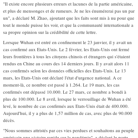
"Il existe encore plusieurs erreurs et lacunes de la partie américaine,
et plus de mensonges et de rumeurs. Je ne les énumérerai pas un par
un", a déclaré M. Zhao, ajoutant que les faits sont mis à nu pour que
tout le monde puisse les voir, et que la communauté internationale a
sa propre opinion sur la crédibilité de cette lettre.
Lorsque Wuhan est entré en confinement le 23 janvier, il y avait un
cas confirmé aux Etats-Unis. Le 2 février, les Etats-Unis ont fermé
leurs frontières à tous les citoyens chinois et étrangers qui s'étaient
rendus en Chine au cours des 14 derniers jours. Il y avait alors 11
cas confirmés selon les données officielles des Etats-Unis. Le 13
mars, les Etats-Unis ont déclaré l'état d'urgence national. A ce
moment-là, ce nombre est passé à 1.264. Le 19 mars, les cas
confirmés ont dépassé 10.000. Le 27 mars, ce nombre a bondi à
plus de 100.000. Le 8 avril, lorsque le verrouillage de Wuhan a été
levé, le nombre de cas confirmés aux Etats-Unis était de 400.000.
Aujourd'hui, il y a plus de 1,57 million de cas, avec plus de 90.000
décès.
"Nous sommes attristés par ces vies perdues et souhaitons au peuple
américain une victoire rapide sur la pandémie", a déclaré le porte-