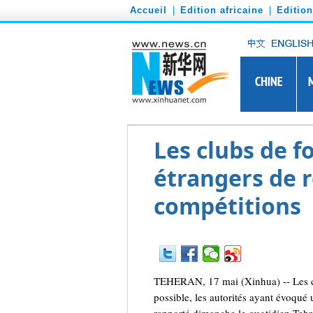
')
Accueil
|
Edition africaine
|
Editio
Les clubs de 
étrangers de r
compétitions
TEHERAN, 17 mai (Xinhua) -- Les clu
possible, les autorités ayant évoqué