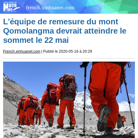
french.xinhuanet.com
L'équipe de remesure du mont
Qomolangma devrait atteindre le
sommet le 22 mai
French.xinhuanet.com
| Publié le 2020-05-16 à 20:29