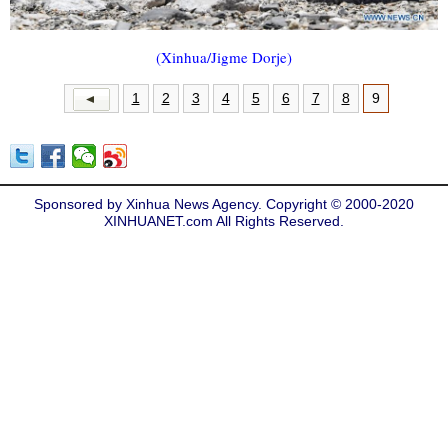
(Xinhua/Jigme Dorje)
1
2
3
4
5
6
7
8
9
Sponsored by Xinhua News Agency. Copyright © 2000-2020
XINHUANET.com All Rights Reserved.