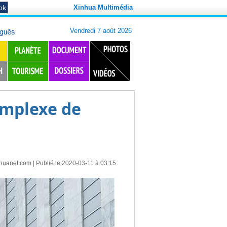
Xinhua Multimédia
omplexe de
nhuanet.com
| Publié le 2020-03-11 à 03:15