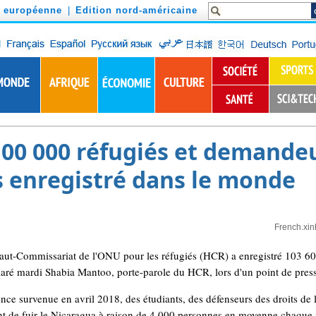
n européenne
|
Edition nord-américaine
100 000 réfugiés et demandeu
 enregistré dans le monde
French.xi
t-Commissariat de l'ONU pour les réfugiés (HCR) a enregistré 103 600
aré mardi Shabia Mantoo, porte-parole du HCR, lors d'un point de pres
ence survenue en avril 2018, des étudiants, des défenseurs des droits de
nt de fuir le Nicaragua à raison de 4 000 personnes en moyenne chaque 