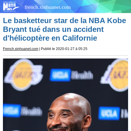
french.xinhuanet.com
Le basketteur star de la NBA Kobe
Bryant tué dans un accident
d'hélicoptère en Californie
French.xinhuanet.com
| Publié le 2020-01-27 à 05:25