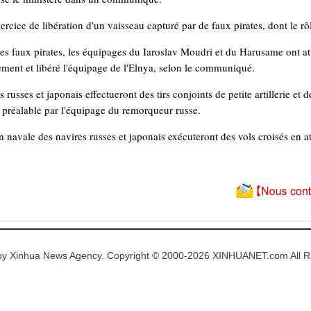
rcice de libération d'un vaisseau capturé par de faux pirates, dont le rôle
es faux pirates, les équipages du Iaroslav Moudri et du Harusame ont atta
ment et libéré l'équipage de l'Elnya, selon le communiqué.
s russes et japonais effectueront des tirs conjoints de petite artillerie et 
u préalable par l'équipage du remorqueur russe.
n navale des navires russes et japonais exécuteront des vols croisés en att
y Xinhua News Agency. Copyright © 2000-2026 XINHUANET.com All Ri