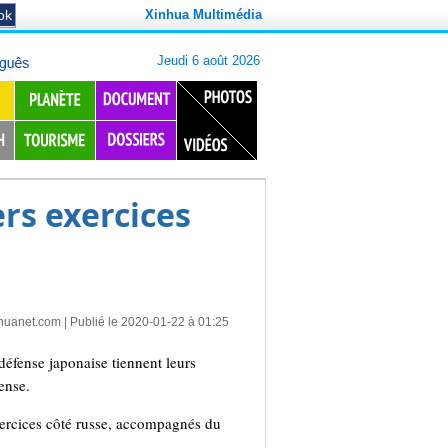
Xinhua Multimédia
ers exercices
huanet.com
| Publié le 2020-01-22 à 01:25
défense japonaise tiennent leurs
ense.
exercices côté russe, accompagnés du