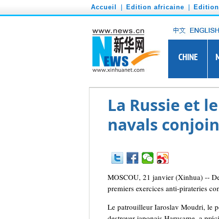
')
Accueil
|
Edition africaine
|
Editio
La Russie et l
navals conjoin
MOSCOU, 21 janvier (Xinhua) -- Des n
premiers exercices anti-pirateries co
Le patrouilleur Iaroslav Moudri, le 
destroyer japonais Harusame, a préc