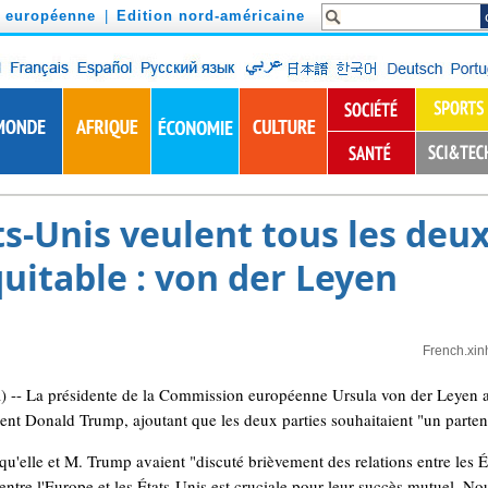
n européenne
|
Edition nord-américaine
ats-Unis veulent tous les deu
uitable : von der Leyen
French.xin
- La présidente de la Commission européenne Ursula von der Leyen a 
dent Donald Trump, ajoutant que les deux parties souhaitaient "un partena
u'elle et M. Trump avaient "discuté brièvement des relations entre les É
n entre l'Europe et les États-Unis est cruciale pour leur succès mutuel. N