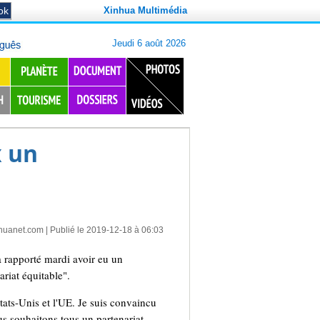
Xinhua Multimédia
x un
huanet.com
| Publié le 2019-12-18 à 06:03
rapporté mardi avoir eu un
riat équitable".
tats-Unis et l'UE. Je suis convaincu
ous souhaitons tous un partenariat