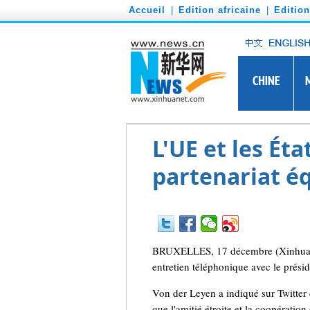
')
Accueil
|
Edition africaine
|
Editio
L'UE et les Ét
partenariat éq
BRUXELLES, 17 décembre (Xinhua) -
entretien téléphonique avec le prési
Von der Leyen a indiqué sur Twitter q
que l'amitié étroite et la coopératio