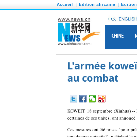
')
Accueil
|
Edition africaine
|
Editio
L'armée koweï
au combat
KOWEIT, 18 septembre (Xinhua) -- Da
certaines de ses unités, ont annoncé
Ces mesures ont été prises "pour prés
tout danger potentiel", a déclaré le