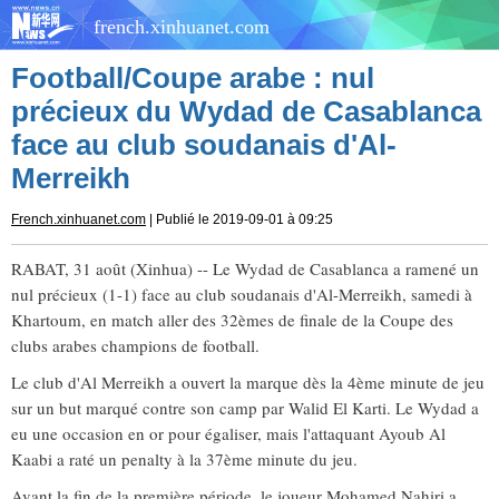
french.xinhuanet.com
Football/Coupe arabe : nul
précieux du Wydad de Casablanca
face au club soudanais d'Al-
Merreikh
French.xinhuanet.com
| Publié le 2019-09-01 à 09:25
RABAT, 31 août (Xinhua) -- Le Wydad de Casablanca a ramené un
nul précieux (1-1) face au club soudanais d'Al-Merreikh, samedi à
Khartoum, en match aller des 32èmes de finale de la Coupe des
clubs arabes champions de football.
Le club d'Al Merreikh a ouvert la marque dès la 4ème minute de jeu
sur un but marqué contre son camp par Walid El Karti. Le Wydad a
eu une occasion en or pour égaliser, mais l'attaquant Ayoub Al
Kaabi a raté un penalty à la 37ème minute du jeu.
Avant la fin de la première période, le joueur Mohamed Nahiri a