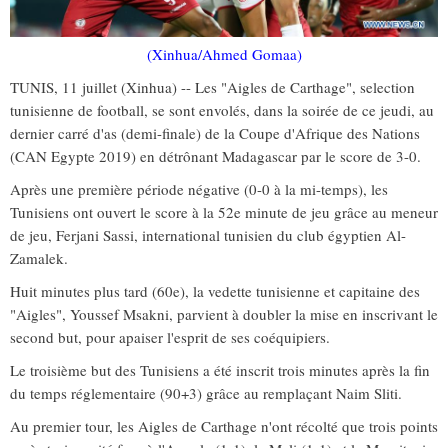
(Xinhua/Ahmed Gomaa)
TUNIS, 11 juillet (Xinhua) -- Les "Aigles de Carthage", selection
tunisienne de football, se sont envolés, dans la soirée de ce jeudi, au
dernier carré d'as (demi-finale) de la Coupe d'Afrique des Nations
(CAN Egypte 2019) en détrônant Madagascar par le score de 3-0.
Après une première période négative (0-0 à la mi-temps), les
Tunisiens ont ouvert le score à la 52e minute de jeu grâce au meneur
de jeu, Ferjani Sassi, international tunisien du club égyptien Al-
Zamalek.
Huit minutes plus tard (60e), la vedette tunisienne et capitaine des
"Aigles", Youssef Msakni, parvient à doubler la mise en inscrivant le
second but, pour apaiser l'esprit de ses coéquipiers.
Le troisième but des Tunisiens a été inscrit trois minutes après la fin
du temps réglementaire (90+3) grâce au remplaçant Naim Sliti.
Au premier tour, les Aigles de Carthage n'ont récolté que trois points