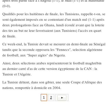
après trois parité face à l'Angola (1-1), le Mali (1-1) et la Mauritanie
(0-0).
Qualifiés pour les huitièmes de finale, les Tunisiens, rappelle-t-on, se
sont également imposés en se contentant d'un match nul (1-1) après
deux prolongations face au Ghana, lundi écoulé avant que la loterie
des tirs au but ne leur favorisaient (aux Tunisiens) l'accès en quart
de finale.
Ce week-end, la Tunisie devait se mesurer en demi-finale au Sénégal
tandis que la seconde opposera les "Fennecs", selection algérienne
de football, aux "Super aigles" du Nigeria.
Ainsi, deux sélections arabes représenteront le football maghrébin
au dernier carré d'as de cette version égyptienne de la CAN : la
Tunisie et l'Algérie.
La Tunisie détient, dans son gibier, une seule Coupe d'Afrique des
nations, remportée à domicile en 2004.
1
2