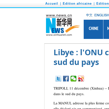
')
Accueil
|
Edition africaine
|
Editio
Libye : l'ONU 
sud du pays
TRIPOLI, 11 décembre (Xinhua) -- L
dans le sud du pays.
La MANUL adresse la plus ferme cond
elle déclaré via un communiqué, appe