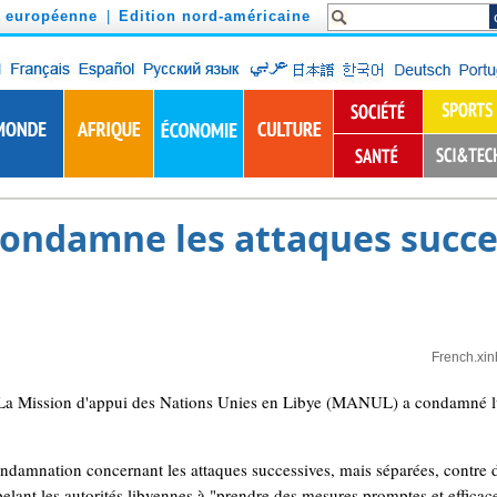
n européenne
|
Edition nord-américaine
condamne les attaques succe
French.xi
a Mission d'appui des Nations Unies en Libye (MANUL) a condamné lund
amnation concernant les attaques successives, mais séparées, contre des
lant les autorités libyennes à "prendre des mesures promptes et efficace