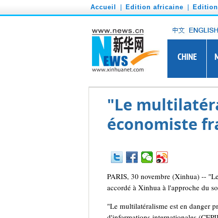
')
Accueil
|
Edition africaine
|
Editio
"Le multilatér
économiste fr
PARIS, 30 novembre (Xinhua) -- "Le m
accordé à Xinhua à l'approche du so
"Le multilatéralisme est en danger pr
d'informations internationales (CEPI