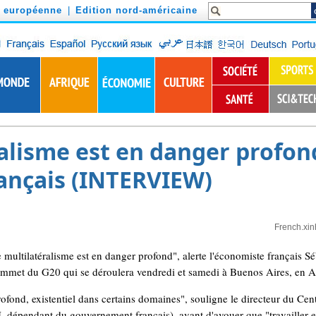
n européenne
|
Edition nord-américaine
alisme est en danger profond
ançais (INTERVIEW)
French.xi
ultilatéralisme est en danger profond", alerte l'économiste français Sé
mmet du G20 qui se déroulera vendredi et samedi à Buenos Aires, en A
ofond, existentiel dans certains domaines", souligne le directeur du Cent
I, dépendant du gouvernement français), avant d'avouer que "travailler e