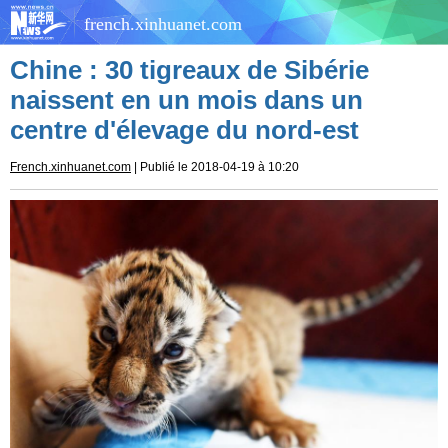
french.xinhuanet.com
Chine : 30 tigreaux de Sibérie
naissent en un mois dans un
centre d'élevage du nord-est
French.xinhuanet.com
| Publié le 2018-04-19 à 10:20