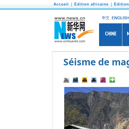
')
Accueil
|
Edition africaine
|
Editio
Séisme de magn