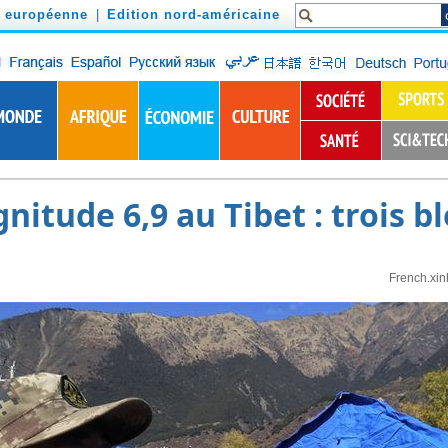
n européenne
|
Edition nord-américaine
itude 6,9 au Tibet : trois b
French.xi