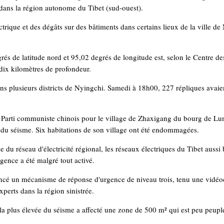
dans la région autonome du Tibet (sud-ouest).
rique et des dégâts sur des bâtiments dans certains lieux de la ville de
grés de latitude nord et 95,02 degrés de longitude est, selon le Centre 
 dix kilomètres de profondeur.
ans plusieurs districts de Nyingchi. Samedi à 18h00, 227 répliques avaien
u Parti communiste chinois pour le village de Zhaxigang du bourg de Lun
du séisme. Six habitations de son village ont été endommagées.
 du réseau d'électricité régional, les réseaux électriques du Tibet auss
gence a été malgré tout activé.
ncé un mécanisme de réponse d'urgence de niveau trois, tenu une vidéo
xperts dans la région sinistrée.
 la plus élevée du séisme a affecté une zone de 500 m² qui est peu peupl