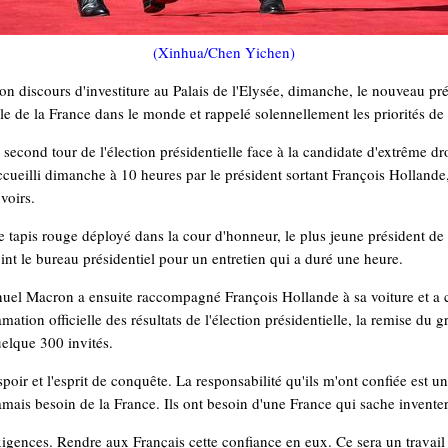
(Xinhua/Chen Yichen)
n discours d'investiture au Palais de l'Elysée, dimanche, le nouveau pr
e de la France dans le monde et rappelé solennellement les priorités de
second tour de l'élection présidentielle face à la candidate d'extrême d
eilli dimanche à 10 heures par le président sortant François Hollande, 
voirs.
e tapis rouge déployé dans la cour d'honneur, le plus jeune président de
int le bureau présidentiel pour un entretien qui a duré une heure.
l Macron a ensuite raccompagné François Hollande à sa voiture et a 
mation officielle des résultats de l'élection présidentielle, la remise du g
uelque 300 invités.
spoir et l'esprit de conquête. La responsabilité qu'ils m'ont confiée est 
ais besoin de la France. Ils ont besoin d'une France qui sache inventer l'
ences. Rendre aux Français cette confiance en eux. Ce sera un travail l