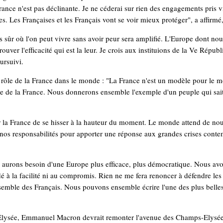
ance n'est pas déclinante. Je ne céderai sur rien des engagements pris vi
es. Les Françaises et les Français vont se voir mieux protéger", a affirmé,
s sûr où l'on peut vivre sans avoir peur sera amplifié. L'Europe dont no
rouver l'efficacité qui est la leur. Je crois aux instituions de la Ve Répu
oursuivi.
e rôle de la France dans le monde : "La France n'est un modèle pour le m
le de la France. Nous donnerons ensemble l'exemple d'un peuple qui sait 
 la France de se hisser à la hauteur du moment. Le monde attend de nous
 nos responsabilités pour apporter une réponse aux grandes crises con
urons besoin d'une Europe plus efficace, plus démocratique. Nous avo
 à la facilité ni au compromis. Rien ne me fera renoncer à défendre les in
nsemble des Français. Nous pouvons ensemble écrire l'une des plus belles
l'Elysée, Emmanuel Macron devrait remonter l'avenue des Champs-Elysée