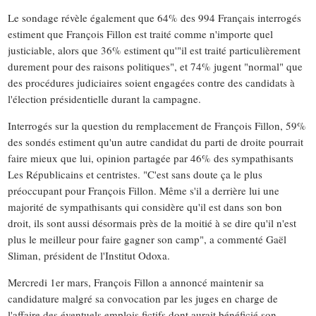
Le sondage révèle également que 64% des 994 Français interrogés
estiment que François Fillon est traité comme n'importe quel
justiciable, alors que 36% estiment qu'"il est traité particulièrement
durement pour des raisons politiques", et 74% jugent "normal" que
des procédures judiciaires soient engagées contre des candidats à
l'élection présidentielle durant la campagne.
Interrogés sur la question du remplacement de François Fillon, 59%
des sondés estiment qu'un autre candidat du parti de droite pourrait
faire mieux que lui, opinion partagée par 46% des sympathisants
Les Républicains et centristes. "C'est sans doute ça le plus
préoccupant pour François Fillon. Même s'il a derrière lui une
majorité de sympathisants qui considère qu'il est dans son bon
droit, ils sont aussi désormais près de la moitié à se dire qu'il n'est
plus le meilleur pour faire gagner son camp", a commenté Gaël
Sliman, président de l'Institut Odoxa.
Mercredi 1er mars, François Fillon a annoncé maintenir sa
candidature malgré sa convocation par les juges en charge de
l'affaire des éventuels emplois fictifs dont aurait bénéficié son