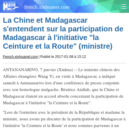
french.xinhuanet.com
La Chine et Madagascar
CHINE
MONDE
s'entendent sur la participation de
Madagascar à l'initiative "la
AFRIQUE
ÉCONOMIE
Ceinture et la Route" (ministre)
CULTURE
SOCIÉTÉ
French.xinhuanet.com
| Publié le 2017-01-08 à 15:12
SANTÉ
SPORTS
ANTANANARIVO, 7 janvier (Xinhua) -- Le ministre chinois des
Affaires étrangères Wang Yi, en visite à Madagascar, a indiqué
SCI&TECH
PLANÈTE
samedi à Antananarivo lors d'une conférence de presse conjointe
avec son homologue malgache, Béatrice Atallah, que la Chine et
TOURISME
DOCUMENTS
Madagascar étaient en accord absolu concernant la participation de
Madagascar à l'initiative "la Ceinture et la Route".
DOSSIERS
PHOTOS
"Lors de l'entretien avec le président de la République et madame la
ministre, nous avons pu discuter de la participation de Madagascar à
VIDÉOS
l'initiative 'la Ceinture et la Route' et nous sommes parvenus à un