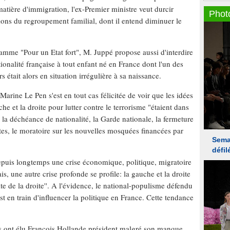
matière d'immigration, l'ex-Premier ministre veut durcir
ions du regroupement familial, dont il entend diminuer le
amme "Pour un Etat fort", M. Juppé propose aussi d'interdire
tionalité française à tout enfant né en France dont l'un des
 était alors en situation irrégulière à sa naissance.
arine Le Pen s'est en tout cas félicitée de voir que les idées
he et la droite pour lutter contre le terrorisme "étaient dans
 la déchéance de nationalité, la Garde nationale, la fermeture
tes, le moratoire sur les nouvelles mosquées financées par
epuis longtemps une crise économique, politique, migratoire
is, une autre crise profonde se profile: la gauche et la droite
ite de la droite''. A l'évidence, le national-populisme défendu
est en train d'influencer la politique en France. Cette tendance
s ont élu François Hollande président malgré son manque