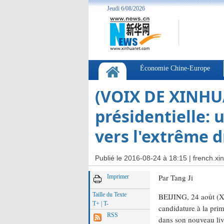
(VOIX DE XINHU
présidentielle: 
vers l'extrême d
Publié le 2016-08-24 à 18:15 |
french.xi
Par Tang Ji
Imprimer
Taille du Texte
BEIJING, 24 août (Xi
T+
|
T-
candidature à la pri
RSS
dans son nouveau liv