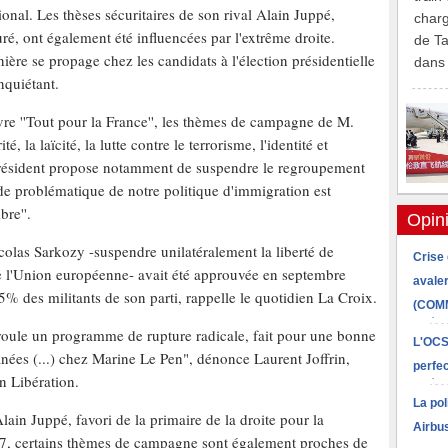
onal. Les thèses sécuritaires de son rival Alain Juppé,
ré, ont également été influencées par l'extrême droite.
ière se propage chez les candidats à l'élection présidentielle
nquiétant.
re ''Tout pour la France'', les thèmes de campagne de M.
é, la laïcité, la lutte contre le terrorisme, l'identité et
 président propose notamment de suspendre le regroupement
ande problématique de notre politique d'immigration est
re''.
colas Sarkozy -suspendre unilatéralement la liberté de
de l'Union européenne- avait été approuvée en septembre
5% des militants de son parti, rappelle le quotidien La Croix.
oule un programme de rupture radicale, fait pour une bonne
anées (...) chez Marine Le Pen", dénonce Laurent Joffrin,
n Libération.
ain Juppé, favori de la primaire de la droite pour la
17, certains thèmes de campagne sont également proches de