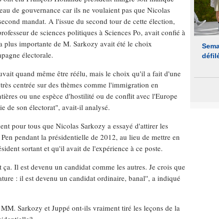
veau de gouvernance car ils ne voulaient pas que Nicolas
second mandat. A l'issue du second tour de cette élection,
ofesseur de sciences politiques à Sciences Po, avait confié à
a plus importante de M. Sarkozy avait été le choix
mpagne électorale.
vait quand même être réélu, mais le choix qu'il a fait d'une
très centrée sur des thèmes comme l'immigration en
ntières ou une espèce d'hostilité ou de conflit avec l'Europe
e de son électorat", avait-il analysé.
ident pour tous que Nicolas Sarkozy a essayé d'attirer les
Pen pendant la présidentielle de 2012, au lieu de mettre en
résident sortant et qu'il avait de l'expérience à ce poste.
ait ça. Il est devenu un candidat comme les autres. Je crois que
ture : il est devenu un candidat ordinaire, banal'', a indiqué
 MM. Sarkozy et Juppé ont-ils vraiment tiré les leçons de la