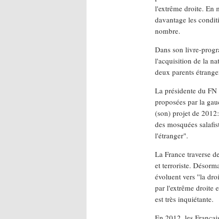
l'extrême droite. En 
davantage les condit
nombre.
Dans son livre-progr
l'acquisition de la na
deux parents étrangers
La présidente du FN M
proposées par la gauc
(son) projet de 2012:
des mosquées salafis
l'étranger".
La France traverse d
et terroriste. Désorma
évoluent vers ''la dro
par l'extrême droite 
est très inquiétante.
En 2012, les Françai